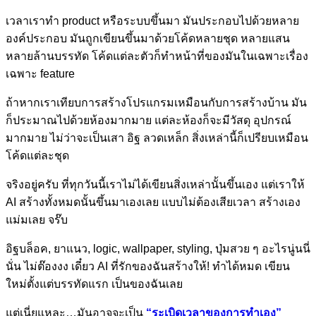
เวลาเราทำ product หรือระบบขึ้นมา มันประกอบไปด้วยหลาย
องค์ประกอบ มันถูกเขียนขึ้นมาด้วยโค้ดหลายชุด หลายแสน
หลายล้านบรรทัด โค้ดแต่ละตัวก็ทำหน้าที่ของมันในเฉพาะเรื่อง
เฉพาะ feature
ถ้าหากเราเทียบการสร้างโปรแกรมเหมือนกับการสร้างบ้าน มัน
ก็ประมาณไปด้วยห้องมากมาย แต่ละห้องก็จะมีวัสดุ อุปกรณ์
มากมาย ไม่ว่าจะเป็นเสา อิฐ ลวดเหล็ก สิ่งเหล่านี้ก็เปรียบเหมือน
โค้ดแต่ละชุด
จริงอยู่ครับ ที่ทุกวันนี้เราไม่ได้เขียนสิ่งเหล่านั้นขึ้นเอง แต่เราให้
AI สร้างทั้งหมดนั้นขึ้นมาเองเลย แบบไม่ต้องเสียเวลา สร้างเอง
แม่มเลย จร๊บ
อิฐบล็อค, ยาแนว, logic, wallpaper, styling, ปุ่มสวย ๆ อะไรนู่นนี่
นั่น ไม่ต๊องงง เดี๋ยว AI ที่รักของฉันสร้างให้! ทำได้หมด เขียน
ใหม่ตั้งแต่บรรทัดแรก เป็นของฉันเลย
แต่เนี่ยแหละ…มันอาจจะเป็น
“ระเบิดเวลาของการทำเอง”