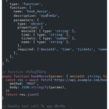
  {
    type: 
'function'
,
    function: {
      name: 
'book_movie'
,
      description: 
'จองตั๋วหนัง'
,
      parameters: {
        type: 
'object'
,
        properties: {
          movieId: { type: 
'string'
 },
          time: { type: 
'string'
 },
          tickets: { type: 
'number'
 },
          name: { type: 
'string'
 },
        },
        required: [
'movieId'
, 
'time'
, 
'tickets'
, 
'name'
      },
    },
  },
]
// function จริงก็อยู่ที่นี่ด้วย
async
 function
 bookMovie
(
params
:
 { 
movieId
:
 string
; 
tim
  const
 res
 =
 await
 fetch
(
'https://api.example.com/book
    method: 
'POST'
,
    body: 
JSON
.
stringify
(params),
  })
  return
 res.
json
()
}
// handle tool call ใน app เดียวกัน