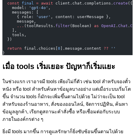
  const
 final
 =
 await
 client.chat.completions.
create
({
    model: 
'gpt-4o'
,
    messages: [
      { role: 
'user'
, content: userMessage },
      message,
      ...
(toolResults.
filter
(Boolean) 
as
 OpenAI
.
Chat
.
Ch
    ],
    tools,
  })
  return
 final.choices[
0
].message.content 
??
 ''
}
เมื่อ tools เริ่มเยอะ ปัญหาก็เริ่มแยะ
ในช่วงแรก เราอาจมี tools เพียงไม่กี่ตัว เช่น tool สำหรับจองตั๋ว
หนัง หรือ tool สำหรับค้นหาข้อมูลบางอย่าง แต่เมื่อระบบเริ่มโต
ขึ้น จำนวน tools ก็มักจะเพิ่มขึ้นตามไปด้วย ไม่ว่าจะเป็น tool
สำหรับจองร้านอาหาร, สั่งของออนไลน์, จัดการปฏิทิน, ค้นหา
ข้อมูลลูกค้า, เรียกดูสถานะคำสั่งซื้อ หรือเชื่อมต่อกับระบบ
ภายในองค์กรต่าง ๆ
ยิ่งมี tools มากขึ้น การดูแลรักษาก็ยิ่งซับซ้อนขึ้นตามไปด้วย