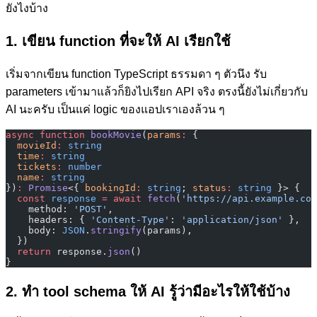
ยังไงบ้าง
1. เขียน function ที่จะให้ AI เรียกใช้
เริ่มจากเขียน function TypeScript ธรรมดา ๆ ตัวนึง รับ
parameters เข้ามาแล้วก็ยิงไปเรียก API จริง ตรงนี้ยังไม่เกี่ยวกับ
AI นะครับ เป็นแค่ logic ของแอปเราเองล้วน ๆ
async
 function
 bookMovie
(
params
:
 {
  movieId
:
 string
  time
:
 string
  tickets
:
 number
  name
:
 string
})
:
 Promise
<{ 
bookingId
:
 string
; 
status
:
 string
 }> {
  const
 response
 =
 await
 fetch
(
'https://api.example.com
    method: 
'POST'
,
    headers: { 
'Content-Type'
: 
'application/json'
 },
    body: 
JSON
.
stringify
(params),
  })
  return
 response.
json
()
}
2. ทำ tool schema ให้ AI รู้ว่ามีอะไรให้ใช้บ้าง