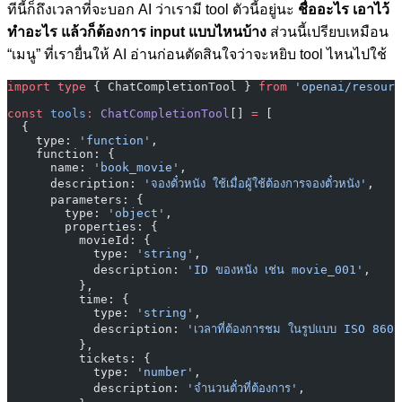
ทีนี้ก็ถึงเวลาที่จะบอก AI ว่าเรามี tool ตัวนี้อยู่นะ
ชื่ออะไร เอาไว้
ทำอะไร แล้วก็ต้องการ input แบบไหนบ้าง
ส่วนนี้เปรียบเหมือน
“เมนู” ที่เรายื่นให้ AI อ่านก่อนตัดสินใจว่าจะหยิบ tool ไหนไปใช้
import
 type
 { ChatCompletionTool } 
from
 'openai/resourc
const
 tools
:
 ChatCompletionTool
[] 
=
 [
  {
    type: 
'function'
,
    function: {
      name: 
'book_movie'
,
      description: 
'จองตั๋วหนัง ใช้เมื่อผู้ใช้ต้องการจองตั๋วหนัง'
,
      parameters: {
        type: 
'object'
,
        properties: {
          movieId: {
            type: 
'string'
,
            description: 
'ID ของหนัง เช่น movie_001'
,
          },
          time: {
            type: 
'string'
,
            description: 
'เวลาที่ต้องการชม ในรูปแบบ ISO 86
          },
          tickets: {
            type: 
'number'
,
            description: 
'จำนวนตั๋วที่ต้องการ'
,