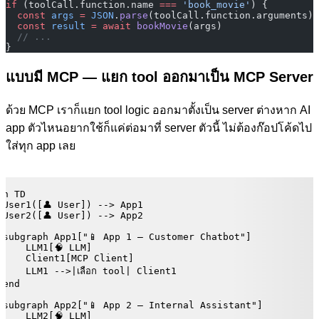
if
 (toolCall.function.name 
===
 'book_movie'
) {
  const
 args
 =
 JSON
.
parse
(toolCall.function.arguments)
  const
 result
 =
 await
 bookMovie
(args)
  // ...
}
แบบมี MCP — แยก tool ออกมาเป็น MCP Server
ด้วย MCP เราก็แยก tool logic ออกมาตั้งเป็น server ต่างหาก AI
app ตัวไหนอยากใช้ก็แค่ต่อมาที่ server ตัวนี้ ไม่ต้องก๊อปโค้ดไป
ใส่ทุก app เลย
h TD

 User1([👤 User]) --> App1

 User2([👤 User]) --> App2

 subgraph App1["📱 App 1 — Customer Chatbot"]

     LLM1[🧠 LLM]

     Client1[MCP Client]

     LLM1 -->|เลือก tool| Client1

end

 subgraph App2["📱 App 2 — Internal Assistant"]

     LLM2[🧠 LLM]
