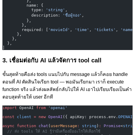
          },
          name: {
            type: 
'string'
,
            description: 
'ชื่อผู้จอง'
,
          },
        },
        required: [
'movieId'
, 
'time'
, 
'tickets'
, 
'name'
      },
    },
  },
]
3. เชื่อมต่อกับ AI แล้วจัดการ tool call
ขั้นสุดท้ายคือส่ง tools แนบไปกับ message แล้วก็คอย handle
ตอนที่ AI ตัดสินใจเรียก tool — พอมันเรียกมา เราก็ execute
function จริง แล้วส่งผลลัพธ์กลับไปให้ AI เอาไปเรียบเรียงเป็นคำ
ตอบสุดท้ายให้ user อีกที
import
 OpenAI 
from
 'openai'
const
 client
 =
 new
 OpenAI
({ apiKey: process.env.
OPENAI_
async
 function
 chat
(
userMessage
:
 string
)
:
 Promise
<
strin
  // ส่ง tools ให้ AI รู้ว่ามีเครื่องมืออะไรให้เลือกใช้