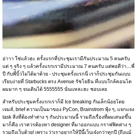
อ่าาา ใช่แล้วฮะ ครั้งแรกที่ประชุมเรามีกันประมาณ 5 คนครับ
แต่ ๆ จริง ๆ แล้วครั้งแรกเรามีประมาณ 7 คนครับ แต่พอดีว่า…พี่
ปี กับพี่ิบิ้วไม่ได้มาด้วย - ประชุมครั้งแรกนี่ เราก็ประชุมกันแบบ
เรียบง่ายที่ Starbucks ตรง Avenue รัชโยธิน ที่แบบใกล้คอนโด
ผมมาก ๆ จนเดินได้ 5555555 นั่นแหละฮะ ชอบเลย
สำหรับประชุมครั้งแรกเราก็มี Ice breaking กันเล็กน้อยโดย
เจมส์, brief ความเป็นมาของ PyCon, Brainstrom ฟุ้ง ๆ, แจกแจง
task สิ่งที่ต้องทำต่าง ๆ กันประมาณนี้ รวมถึงเรื่องที่ผมเสนอขึ้น
มาก็คือ เราควรต้องหา designer ที่มาออกแบบ กราฟฟิคต่าง ๆ
รวมถึงเว็บด้วย! เพราะว่าเราอยากให้ปีนี้เว็บเจ๋งกว่าทุกปี (ถึงแม้