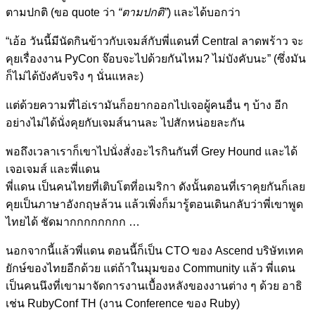
ตามปกติ (ขอ quote ว่า
“ตามปกติ”
) และได้บอกว่า
“เอ้อ วันนี้มีนัดกินข้าวกับเจมส์กับพี่แดนที่ Central ลาดพร้าว จะ
คุยเรื่องงาน PyCon จ๊อบจะไปด้วยกันไหม? ไม่บังคับนะ” (ซึ่งมัน
ก็ไม่ได้บังคับจริง ๆ นั่นแหละ)
แต่ด้วยความที่ไอ่เรามันก็อยากออกไปเจอผู้คนอื่น ๆ บ้าง อีก
อย่างไม่ได้นั่งคุยกับเจมส์นานละ ไปสักหน่อยละกัน
พอถึงเวลาเราก็เขาไปนั่งสั่งอะไรกินกันที่ Grey Hound และได้
เจอเจมส์ และพี่แดน
พี่แดน เป็นคนไทยที่เติบโตที่อเมริกา ดังนั้นตอนที่เราคุยกันก็เลย
คุยเป็นภาษาอังกฤษล้วน แล้วเพิ่งก็มารู้ตอนเดินกลับว่าพี่เขาพูด
ไทยได้ ชัดมากกกกกกกก …
นอกจากนี้แล้วพี่แดน ตอนนี้ก็เป็น CTO ของ Ascend บริษัทเทค
ยักษ์ของไทยอีกด้วย แต่ถ้าในมุมของ Community แล้ว พี่แดน
เป็นคนนึงที่เขามาจัดการงานเบื้องหลังของงานต่าง ๆ ด้วย อาธิ
เช่น RubyConf TH (งาน Conference ของ Ruby)