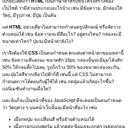
เปรียบได้ดั่งว่า
HTML
เป็นภาษาสำหรับขึ้นโครงสร้างของ
เว็บไซต์ ว่ามีส่วนประกอบอะไรบ้าง เช่น มีข้อความ, มีกล่องใส่
วัตถุ, มีรูปภาพ, มีปุ่ม เป็นต้น
แต่
HTML
อย่างเดียวไม่สามารถกำหนดรูปลักษณ์ หรือจัดวาง
ตำแหน่งได้ เช่น ข้อความจะมีสีอะไร? อยู่ตรงไหน? กล่องจะมี
ขนาดเท่าไหร่? ปุ่มจะมีหน้าตายังไง?
เราจึงต้องใช้
CSS
เป็นคนกำหนด ตกแต่งค่าหน้าตาของเหล่านี้
เช่น ข้อความสีแดงนะ ขนาดสัก 16px, กล่องนั้นจะมีมุมโค้งสัก
50% ให้กลมดิ้กไปเลย, รูปก็กว้าง 50% ของขนาดกล่องละกัน,
และปุ่มไล่สีจากเขียวไปฟ้าก็ดี เช่นนี้ แต่ CSS ไม่สามารถ
กำหนดการโต้ตอบกับผู้ใช้ได้ เช่น กดปุ่มแล้วเกิดอะไรขึ้น?
แอนิเมชันทำงานเมื่อใด?
และนั่นก็จะเป็นหน้าที่ของ JavaScript ที่จะคอยเป็นคนกำหนด
ว่า วัตถุต่าง ๆ บนหน้าเว็บนั้นจะมีหน้าที่อะไร เช่น
เมื่อกดปุ่ม จะเปลี่ยนสี หรือย้ายตำแหน่งได้
เมื่อกรอกแบบฟอร์ม แล้วกดส่ง ข้อมูลจะถูกตรวจสอบก่อน